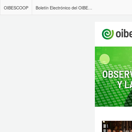
OIBESCOOP
Boletín Electrónico del OIBESCOOP, nº 33 (junio 2018)