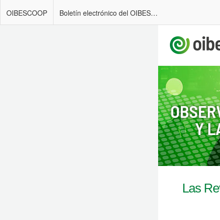
OIBESCOOP
Boletín electrónico del OIBESCOOP nº 59 – Julio 2025