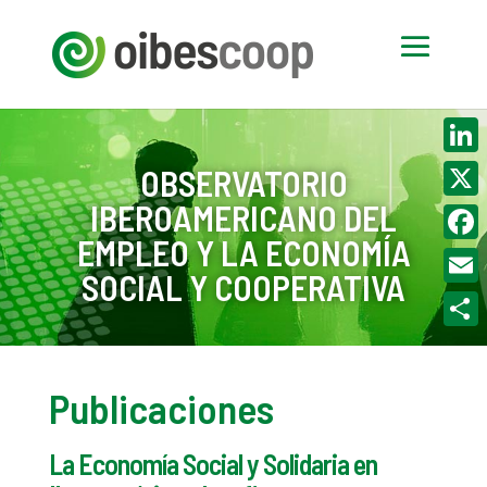
Linke
OBSERVATORIO
IBEROAMERICANO DEL
X
EMPLEO Y LA ECONOMÍA
Face
SOCIAL Y COOPERATIVA
Email
Compa
Publicaciones
La Economía Social y Solidaria en