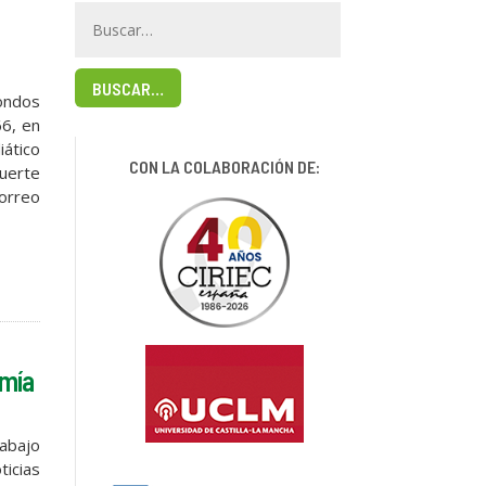
BUSCAR…
ondos
66, en
iático
CON LA COLABORACIÓN DE:
fuerte
orreo
omía
rabajo
ticias