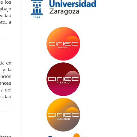
de los
abajo
vidad
tc., a
cia en
n y la
nción
ances
z del
cidad