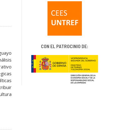
CON EL PATROCINIO DE:
uguayo
álisis
ativo
égicas
íticas
ribuir
ultura