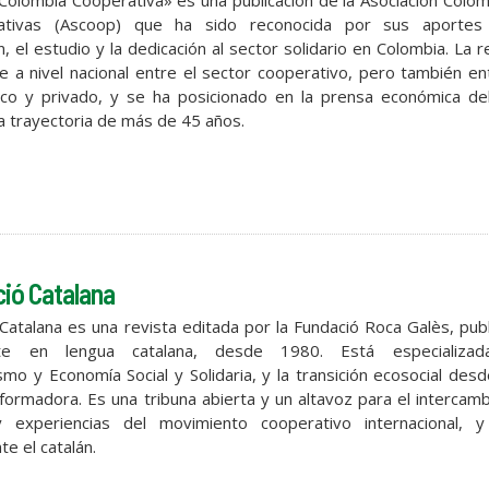
«Colombia Cooperativa» es una publicación de la Asociación Colo
tivas (Ascoop) que ha sido reconocida por sus aportes
n, el estudio y la dedicación al sector solidario en Colombia. La r
ye a nivel nacional entre el sector cooperativo, pero también en
ico y privado, y se ha posicionado en la prensa económica del
na trayectoria de más de 45 años.
ió Catalana
Catalana es una revista editada por la Fundació Roca Galès, pub
nte en lengua catalana, desde 1980. Está especializa
smo y Economía Social y Solidaria, y la transición ecosocial des
sformadora. Es una tribuna abierta y un altavoz para el intercam
y experiencias del movimiento cooperativo internacional, 
e el catalán.