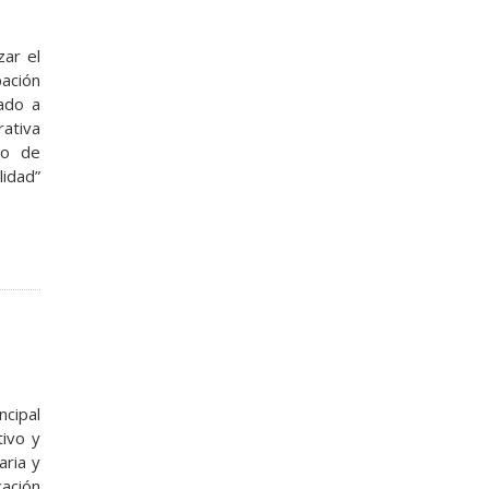
zar el
pación
ado a
rativa
lo de
lidad”
ncipal
tivo y
aria y
ación