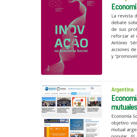
Economia
La revista 
debate sobr
de sus prot
reforzar el
António Sé
acciones de 
y “promover 
Argentina
Economía 
mutuale
Economía Sol
objetivo vis
mutual argen
popular. El