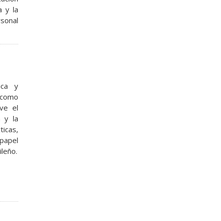
a y la
rsonal
ica y
 como
eve el
a y la
ticas,
papel
ileño.