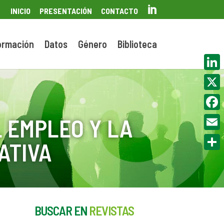

INICIO
PRESENTACIÓN
CONTACTO
ormación
Datos
Género
Biblioteca
Linke
X
Face
 EMPLEO Y LA
Email
ATIVA
Compa
BUSCAR EN
REVISTAS