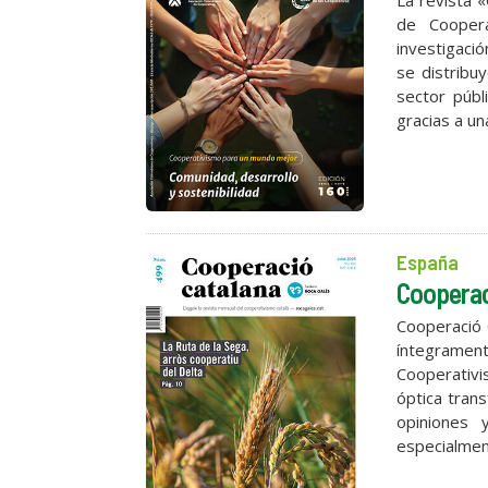
La revista 
de Coopera
investigació
se distribu
sector públ
gracias a u
España
Cooperac
Cooperació 
íntegrame
Cooperativi
óptica tran
opiniones 
especialment