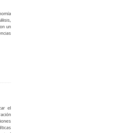
nomía
isis,
con un
encias
zar el
ación
ciones
íticas