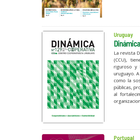
Uruguay
Dinámica
La revista 
(CCU), tien
riguroso y 
uruguayo. A 
como la sost
públicas, pr
al fortalec
organizaciona
Portugal