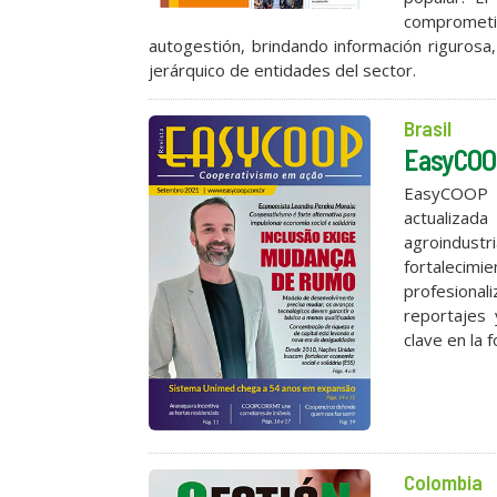
comprometid
autogestión, brindando información rigurosa,
jerárquico de entidades del sector.
Brasil
EasyCOOP
EasyCOOP t
actualizad
agroindustr
fortalecimi
profesionali
reportajes 
clave en la 
Colombia