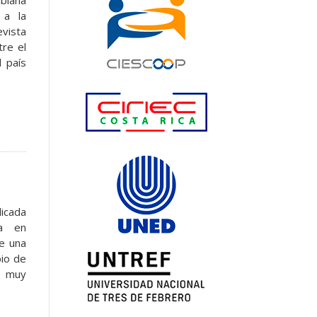
mbiana
 a la
evista
tre el
 país
licada
da en
de una
bio de
y muy