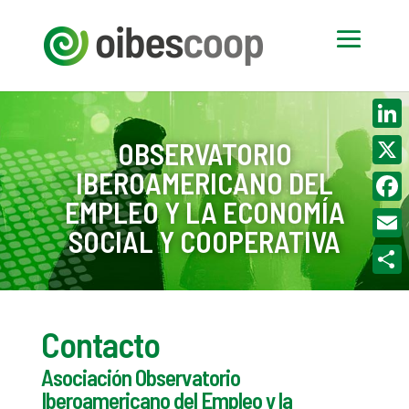
Linke
OBSERVATORIO
IBEROAMERICANO DEL
X
EMPLEO Y LA ECONOMÍA
Face
SOCIAL Y COOPERATIVA
Email
Compa
Contacto
Asociación Observatorio
Iberoamericano del Empleo y la