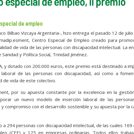
 especial de empleo, II premio
special de empleo
 Bilbao Vizcaya Argentaria-, hizo entrega el pasado 12 de julio 
amadip.esment, Centro Especial de Empleo creado para promov
alidad de vida de las personas con discapacidad intelectual. La e
Sanidad y Política Social, Trinidad Jiménez.
 y dotado con 200.000 euros, este premio está destinado a imp
ón laboral de las personas con discapacidad, así como a fomen
d de vida de este colectivo.
ent, por su apuesta constante por la excelencia en la gestión
orporar un nuevo modelo de inserción laboral de las persona
ón y compromiso con el desarrollo sostenible y su apuesta por la c
o a 294 personas con discapacidad intelectual, de las cuales 169
leo (CEE) y 125 en empresas ordinarias. Todos ellos trabaj