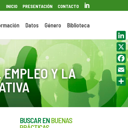

INICIO
PRESENTACIÓN
CONTACTO
ormación
Datos
Género
Biblioteca
Linke
X
Face
 EMPLEO Y LA
Email
ATIVA
Compa
BUSCAR EN
BUENAS
PRÁCTICAS