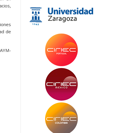
cios,
ciones
dad de
PAYM-