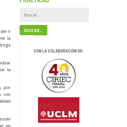
BUSCAR…
del II
er la
ntrega
CON LA COLABORACIÓN DE:
ulsar
tar la
, por
s con
alidad
 están
an en