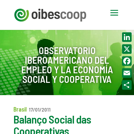
Linke
OBSERVATORIO
IBEROAMERICANO DEL
X
EMPLEO Y LA ECONOMÍA
Face
SOCIAL Y COOPERATIVA
Email
Compa
Brasil
17/01/2011
Balanço Social das
Cooperativas