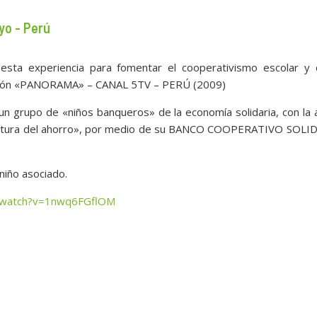
yo - Perú
ta experiencia para fomentar el cooperativismo escolar y 
visión «PANORAMA» – CANAL 5TV – PERÚ (2009)
 un grupo de «niños banqueros» de la economía solidaria, con la
cultura del ahorro», por medio de su BANCO COOPERATIVO SOLI
niño asociado.
m/watch?v=1nwq6FGflOM