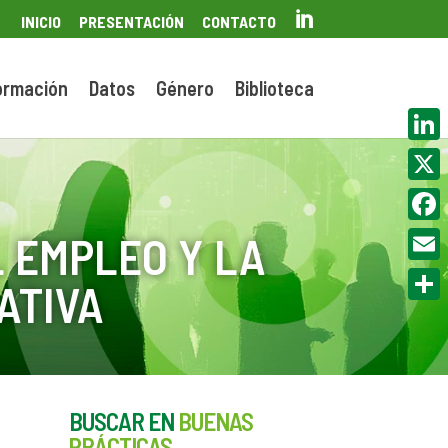

INICIO
PRESENTACIÓN
CONTACTO
ormación
Datos
Género
Biblioteca
Linke
X
Face
 EMPLEO Y LA
Email
ATIVA
Compa
BUSCAR EN
BUENAS
PRÁCTICAS