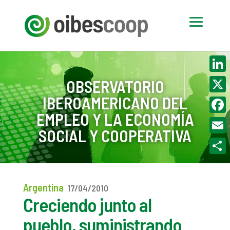
Linke
OBSERVATORIO
IBEROAMERICANO DEL
X
EMPLEO Y LA ECONOMÍA
Face
SOCIAL Y COOPERATIVA
Email
Compa
Argentina
17/04/2010
Creciendo junto al
pueblo, suministrando