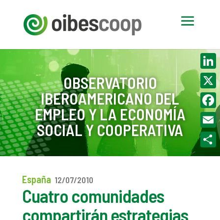
Linke
OBSERVATORIO
IBEROAMERICANO DEL
X
EMPLEO Y LA ECONOMÍA
Face
SOCIAL Y COOPERATIVA
Email
Compa
España
12/07/2010
Cuatro comunidades
compartirán estrategias