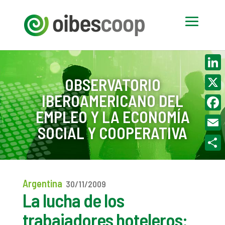
Linke
OBSERVATORIO
IBEROAMERICANO DEL
X
EMPLEO Y LA ECONOMÍA
Face
SOCIAL Y COOPERATIVA
Email
Compa
Argentina
30/11/2009
La lucha de los
trabajadores hoteleros: