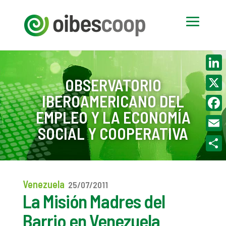
Linke
OBSERVATORIO
IBEROAMERICANO DEL
X
EMPLEO Y LA ECONOMÍA
Face
SOCIAL Y COOPERATIVA
Email
Compa
Venezuela
25/07/2011
La Misión Madres del
Barrio en Venezuela