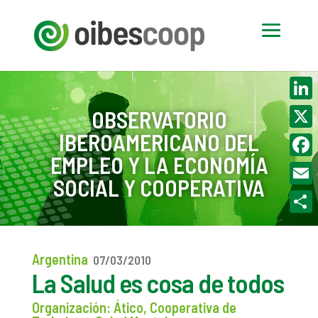
Linke
OBSERVATORIO
IBEROAMERICANO DEL
X
EMPLEO Y LA ECONOMÍA
Face
SOCIAL Y COOPERATIVA
Email
Compa
Argentina
07/03/2010
La Salud es cosa de todos
Organización: Ático, Cooperativa de