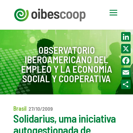
Linke
OBSERVATORIO
IBEROAMERICANO DEL
X
EMPLEO Y LA ECONOMÍA
Face
SOCIAL Y COOPERATIVA
Email
Compa
Brasil
27/10/2009
Solidarius, uma iniciativa
autogestionada de