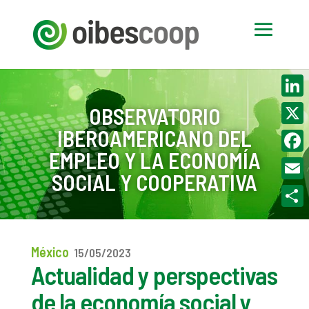
Linke
OBSERVATORIO
IBEROAMERICANO DEL
X
EMPLEO Y LA ECONOMÍA
Face
SOCIAL Y COOPERATIVA
Email
Compa
México
15/05/2023
Actualidad y perspectivas
de la economía social y