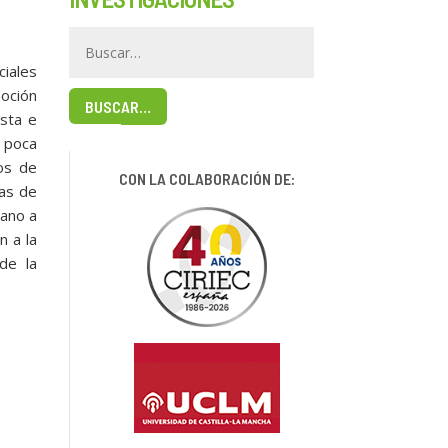
ciales
moción
BUSCAR…
ista e
a poca
sos de
CON LA COLABORACIÓN DE:
cas de
lano a
n a la
de la