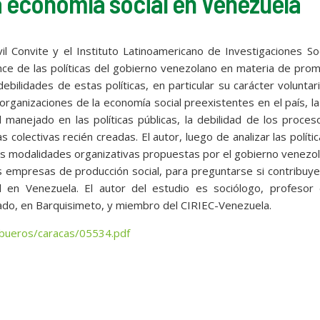
la economía social en Venezuela
vil Convite y el Instituto Latinoamericano de Investigaciones So
ance de las políticas del gobierno venezolano en materia de pro
debilidades de estas políticas, en particular su carácter voluntar
s organizaciones de la economía social preexistentes en el país, l
 manejado en las políticas públicas, la debilidad de los proce
olectivas recién creadas. El autor, luego de analizar las políti
as modalidades organizativas propuestas por el gobierno venezo
s empresas de producción social, para preguntarse si contribuye
 en Venezuela. El autor del estudio es sociólogo, profesor 
rado, en Barquisimeto, y miembro del CIRIEC-Venezuela.
es/bueros/caracas/05534.pdf