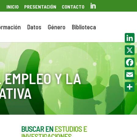

INICIO
PRESENTACIÓN
CONTACTO
ormación
Datos
Género
Biblioteca
Linke
X
Face
 EMPLEO Y LA
Email
ATIVA
Compa
BUSCAR EN
ESTUDIOS E
INVESTIGACIONES