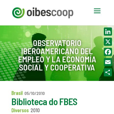
Linke
OBSERVATORIO
IBEROAMERICANO DEL
X
EMPLEO Y LA ECONOMÍA
Face
SOCIAL Y COOPERATIVA
Email
Compa
Brasil
05/10/2010
Biblioteca do FBES
Diversos
2010