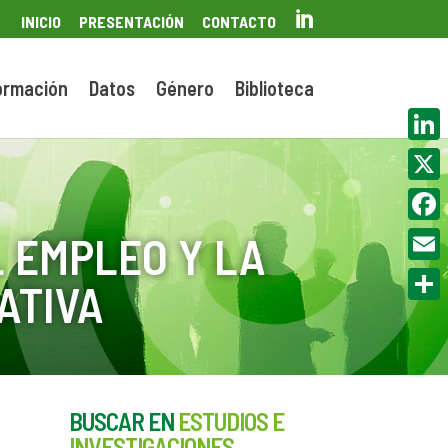

INICIO
PRESENTACIÓN
CONTACTO
ormación
Datos
Género
Biblioteca
Linke
X
Face
 EMPLEO Y LA
Email
ATIVA
Compa
BUSCAR EN
ESTUDIOS E
INVESTIGACIONES