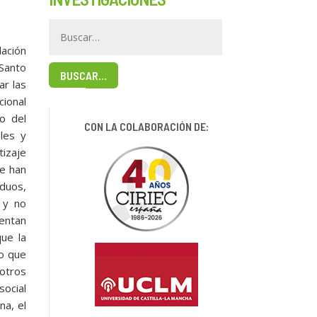
lación
 Santo
BUSCAR…
ar las
cional
o del
CON LA COLABORACIÓN DE:
les y
izaje
se han
iduos,
s y no
sentan
que la
no que
 otros
social
na, el