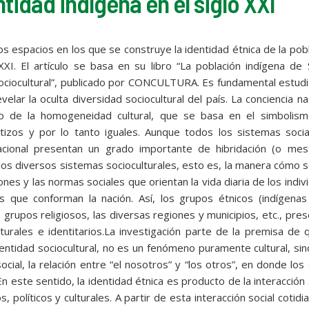
tidad indígena en el siglo XXI
os espacios en los que se construye la identidad étnica de la pob
 XXI. El artículo se basa en su libro “La población indígena de
ciocultural”, publicado por CONCULTURA. Es fundamental estudi
elar la oculta diversidad sociocultural del país. La conciencia na
so de la homogeneidad cultural, que se basa en el simbolism
izos y por lo tanto iguales. Aunque todos los sistemas socia
nacional presentan un grado importante de hibridación (o mest
 los diversos sistemas socioculturales, esto es, la manera cómo 
nes y las normas sociales que orientan la vida diaria de los indiv
es que conforman la nación. Así, los grupos étnicos (indígena
 grupos religiosos, las diversas regiones y municipios, etc., pre
turales e identitarios.La investigación parte de la premisa de 
entidad sociocultural, no es un fenómeno puramente cultural, si
ocial, la relación entre “el nosotros” y “los otros”, en donde los
n este sentido, la identidad étnica es producto de la interacción 
políticos y culturales. A partir de esta interacción social cotidia