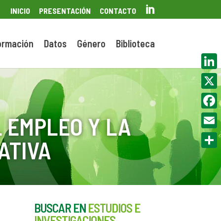

INICIO
PRESENTACIÓN
CONTACTO
ormación
Datos
Género
Biblioteca
Linke
X
Face
 EMPLEO Y LA
Email
ATIVA
Compa
BUSCAR EN
ESTUDIOS E
INVESTIGACIONES