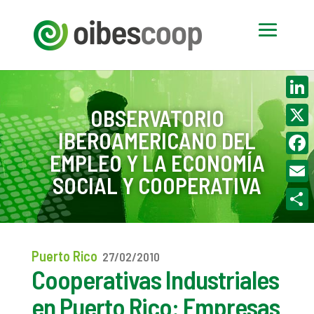
Linke
OBSERVATORIO
IBEROAMERICANO DEL
X
EMPLEO Y LA ECONOMÍA
Face
SOCIAL Y COOPERATIVA
Email
Compa
Puerto Rico
27/02/2010
Cooperativas Industriales
en Puerto Rico: Empresas