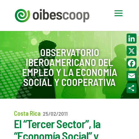
Linke
OBSERVATORIO
IBEROAMERICANO DEL
X
EMPLEO Y LA ECONOMÍA
Face
SOCIAL Y COOPERATIVA
Email
Compa
Costa Rica
25/02/2011
El “Tercer Sector”, la
“Economía Social” y