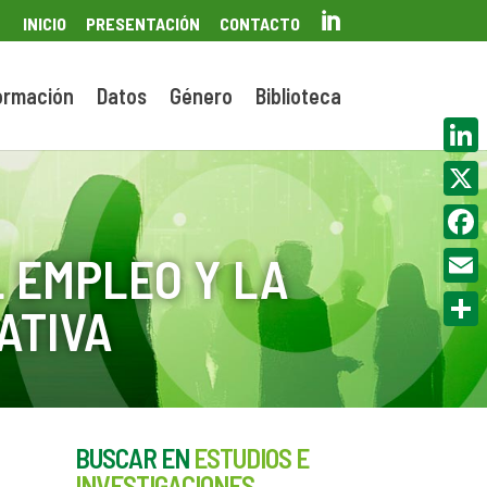

INICIO
PRESENTACIÓN
CONTACTO
ormación
Datos
Género
Biblioteca
Linke
X
Face
 EMPLEO Y LA
Email
ATIVA
Compa
BUSCAR EN
ESTUDIOS E
INVESTIGACIONES