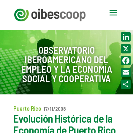
Linke
OBSERVATORIO
IBEROAMERICANO DEL
X
EMPLEO Y LA ECONOMÍA
Face
SOCIAL Y COOPERATIVA
Email
Compa
Puerto Rico
17/11/2008
Evolución Histórica de la
Economía de Puerto Rico