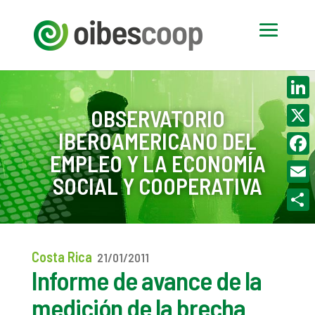
Linke
OBSERVATORIO
IBEROAMERICANO DEL
X
EMPLEO Y LA ECONOMÍA
Face
SOCIAL Y COOPERATIVA
Email
Compa
Costa Rica
21/01/2011
Informe de avance de la
medición de la brecha