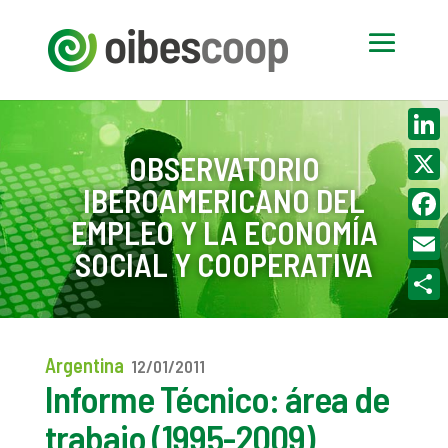
Linke
OBSERVATORIO
IBEROAMERICANO DEL
X
EMPLEO Y LA ECONOMÍA
Face
SOCIAL Y COOPERATIVA
Email
Compa
Argentina
12/01/2011
Informe Técnico: área de
trabajo (1995-2009)