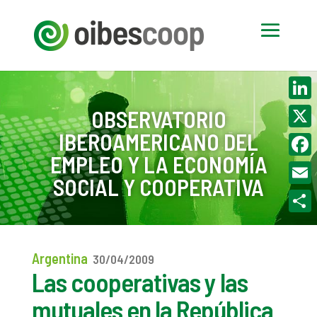
Linke
OBSERVATORIO
IBEROAMERICANO DEL
X
EMPLEO Y LA ECONOMÍA
Face
SOCIAL Y COOPERATIVA
Email
Compa
Argentina
30/04/2009
Las cooperativas y las
mutuales en la República