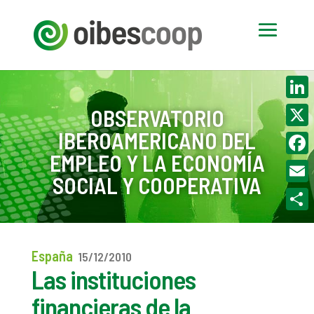
Linke
OBSERVATORIO
IBEROAMERICANO DEL
X
EMPLEO Y LA ECONOMÍA
Face
SOCIAL Y COOPERATIVA
Email
Compa
España
15/12/2010
Las instituciones
financieras de la