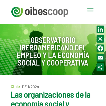
Linke
OBSERVATORIO
IBEROAMERICANO DEL
X
EMPLEO Y LA ECONOMÍA
Face
SOCIAL Y COOPERATIVA
Email
Compa
Chile
11/11/2024
Las organizaciones de la
economía social y