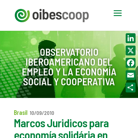
Linke
OBSERVATORIO
IBEROAMERICANO DEL
X
EMPLEO Y LA ECONOMÍA
Face
SOCIAL Y COOPERATIVA
Email
Compa
Brasil
10/09/2010
Marcos Juridicos para
economía solidária en