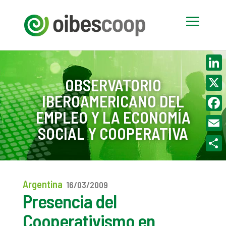
Linke
OBSERVATORIO
IBEROAMERICANO DEL
X
EMPLEO Y LA ECONOMÍA
Face
SOCIAL Y COOPERATIVA
Email
Compa
Argentina
16/03/2009
Presencia del
Cooperativismo en