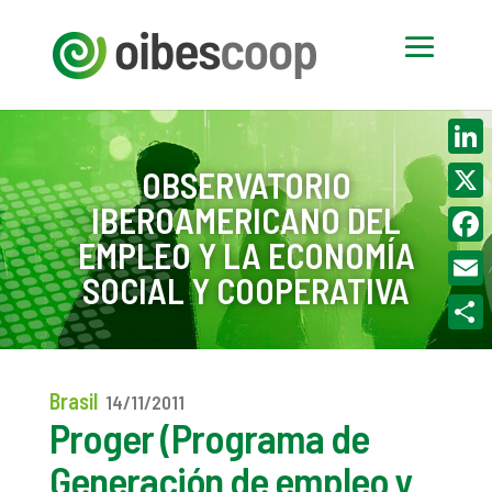
Linke
OBSERVATORIO
IBEROAMERICANO DEL
X
EMPLEO Y LA ECONOMÍA
Face
SOCIAL Y COOPERATIVA
Email
Compa
Brasil
14/11/2011
Proger (Programa de
Generación de empleo y