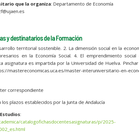
itario que la organiza
: Departamento de Economía
ezf@ujaen.es
as y destinatarios de la Formación
ollo territorial sostenible. 2. La dimensión social en la econom
esarios en la Economía Social. 4. El emprendimiento social 
a asignatura es impartida por la Universidad de Huelva. Pinchar
tps://mastereconomicas.uca.es/master-interuniversitario-en-eco
ster correspondiente
los plazos establecidos por la Junta de Andalucía
 Estudios
:
nacademica/catalogofichasdocentesasignaturas/p/2025-
02_es.html