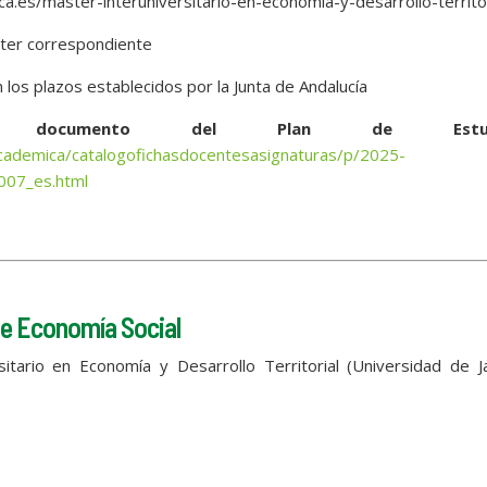
ca.es/master-interuniversitario-en-economia-y-desarrollo-territor
ster correspondiente
los plazos establecidos por la Junta de Andalucía
documento del Plan de Estud
nacademica/catalogofichasdocentesasignaturas/p/2025-
07_es.html
e Economía Social
sitario en Economía y Desarrollo Territorial (Universidad de 