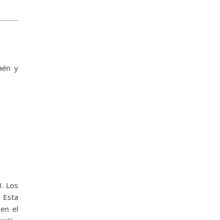
Jaén y
3. Los
. Esta
 en el