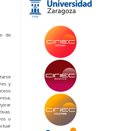
ón de
ctarse
res y
roceso
presa,
ejorar
tivas.
vos o
actuar