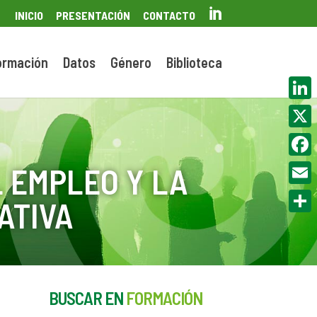

INICIO
PRESENTACIÓN
CONTACTO
ormación
Datos
Género
Biblioteca
Linke
X
Face
 EMPLEO Y LA
Email
ATIVA
Compa
BUSCAR EN
FORMACIÓN