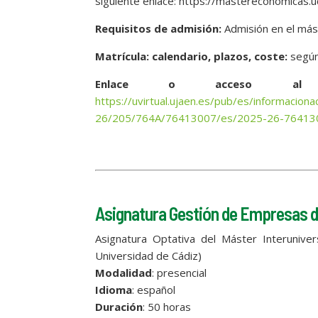
siguiente enlace: https://mastereconomicas.u
Requisitos de admisión:
Admisión en el má
Matrícula: calendario, plazos, coste:
según 
Enlace o acceso al 
https://uvirtual.ujaen.es/pub/es/informacio
26/205/764A/76413007/es/2025-26-764130
Asignatura Gestión de Empresas d
Asignatura Optativa del Máster Interuniver
Universidad de Cádiz)
Modalidad
: presencial
Idioma
: español
Duración
: 50 horas