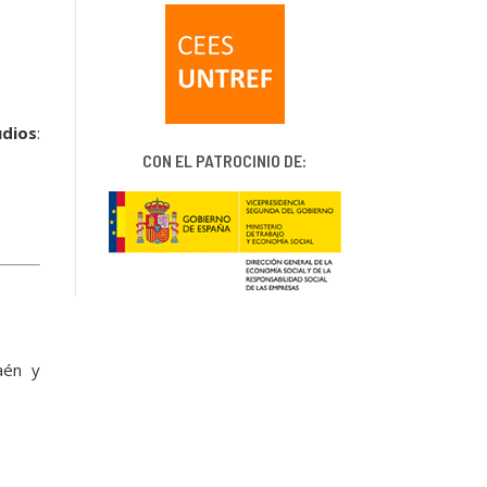
ios
:
CON EL PATROCINIO DE:
aén y