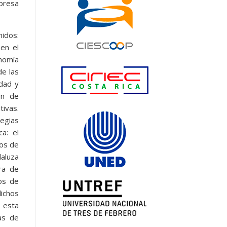
presa
nidos:
en el
onomía
de las
idad y
ón de
tivas.
tegias
ca: el
los de
daluza
ra de
vos de
dichos
e esta
as de