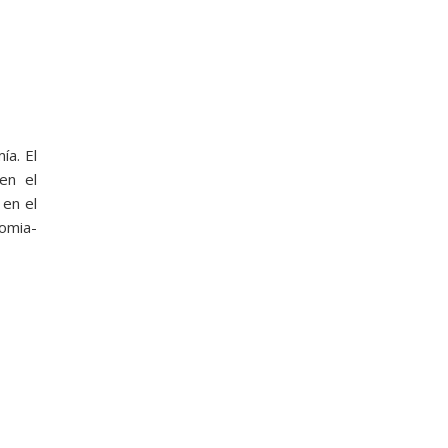
ía. El
en el
 en el
nomia-