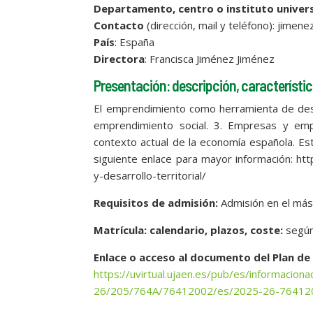
Departamento, centro o instituto univers
Contacto
(dirección, mail y teléfono): jimen
País
: España
Directora
: Francisca Jiménez Jiménez
Presentación: descripción, característic
El emprendimiento como herramienta de desarr
emprendimiento social. 3. Empresas y empr
contexto actual de la economía española. Est
siguiente enlace para mayor información: ht
y-desarrollo-territorial/
Requisitos de admisión:
Admisión en el má
Matrícula: calendario, plazos, coste:
según 
Enlace o acceso al documento del Plan de
https://uvirtual.ujaen.es/pub/es/informacio
26/205/764A/76412002/es/2025-26-764120