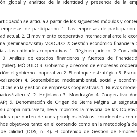
ión global y analítica de la identidad y presencia de la em
icipación se articula a partir de los siguientes módulos y conte
mpresas de participación. 1. Las empresas de participación 
idad actual. 2. El movimiento cooperativo internacional ante la ec
paña (seminario/visita) MÓDULO 2: Gestión económico financiera 
a a las entidades cooperativas. 1. Régimen jurídico. 2. Contabil
. 3. Análisis de estados financieros y fuentes de financiaci
 (taller). MÓDULO 3: Gobierno y dirección de empresas coopera
ción: el gobierno cooperativo 2. El enfoque estratégico 3. Estra
ocalización) 4. Sostenibilidad medioambiental, social y económi
cticas en la gestión de empresas cooperativas. 1. Nuevos mode
narios/talleres) 2. Hojiblanca 3. Mondragón 4. Cooperativa An
AP) 5. Denominación de Origen de Sierra Mágina La asignatu
u propia naturaleza, lleva implícitos la mayoría de los Objeti
ades que parten de unos principios básicos, coincidentes con 
ichos objetivos tanto en el contenido como en la metodología d
n de calidad (ODS, nº 4). El contenido de Gestión de Empres