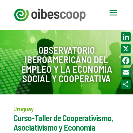
Linke
OBSERVATORIO
IBEROAMERICANO DEL
X
EMPLEO Y LA ECONOMÍA
Face
SOCIAL Y COOPERATIVA
Email
Compa
Uruguay
Curso-Taller de Cooperativismo,
Asociativismo y Economía