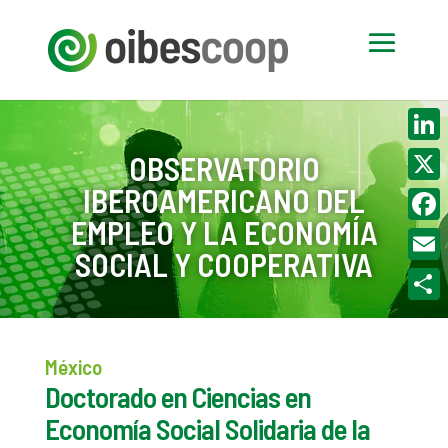
Linke
OBSERVATORIO
IBEROAMERICANO DEL
X
EMPLEO Y LA ECONOMÍA
Face
SOCIAL Y COOPERATIVA
Email
Compa
México
Doctorado en Ciencias en
Economía Social Solidaria de la