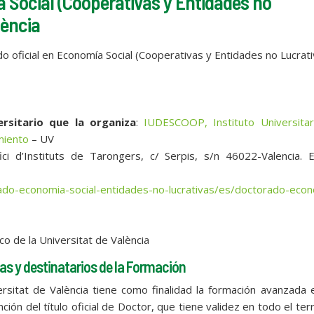
 Social (Cooperativas y Entidades no
lència
do oficial en Economía Social (Cooperativas y Entidades no Lucrati
rsitario que la organiza
:
IUDESCOOP, Instituto Universitar
miento
– UV
fici d’Instituts de Tarongers, c/ Serpis, s/n 46022-Valencia. E
do-economia-social-entidades-no-lucrativas/es/doctorado-econ
co de la Universitat de València
as y destinatarios de la Formación
rsitat de València tiene como finalidad la formación avanzada 
ión del título oficial de Doctor, que tiene validez en todo el terr