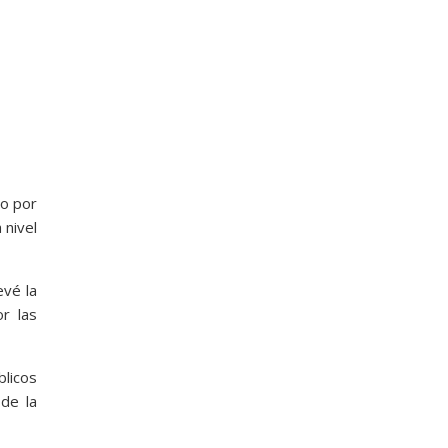
ño por
 nivel
evé la
r las
blicos
de la