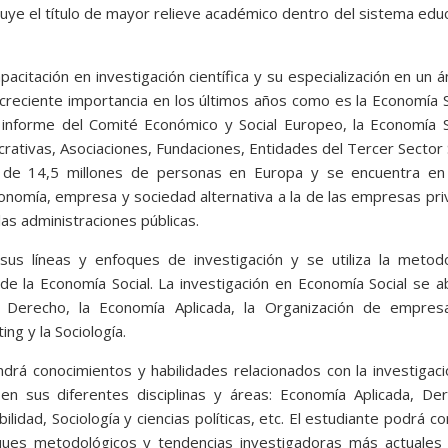
tuye el título de mayor relieve académico dentro del sistema edu
pacitación en investigación científica y su especialización en un 
 creciente importancia en los últimos años como es la Economía S
 informe del Comité Económico y Social Europeo, la Economía S
rativas, Asociaciones, Fundaciones, Entidades del Tercer Sector 
de 14,5 millones de personas en Europa y se encuentra en 
onomía, empresa y sociedad alternativa a la de las empresas pr
las administraciones públicas.
us líneas y enfoques de investigación y se utiliza la metodo
de la Economía Social. La investigación en Economía Social se 
el Derecho, la Economía Aplicada, la Organización de empresa
ing y la Sociología.
ndrá conocimientos y habilidades relacionados con la investigac
n sus diferentes disciplinas y áreas: Economía Aplicada, Der
idad, Sociología y ciencias políticas, etc. El estudiante podrá c
foques metodológicos y tendencias investigadoras más actuales