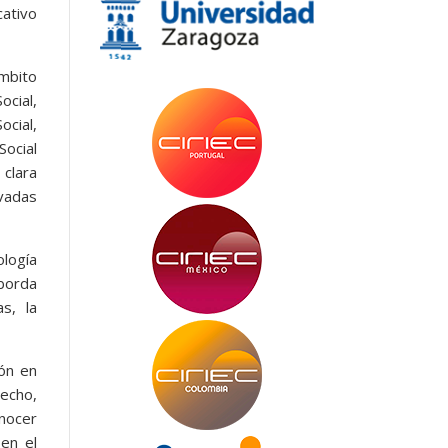
cativo
ámbito
ocial,
ocial,
Social
clara
ivadas
logía
aborda
s, la
ión en
echo,
onocer
 en el