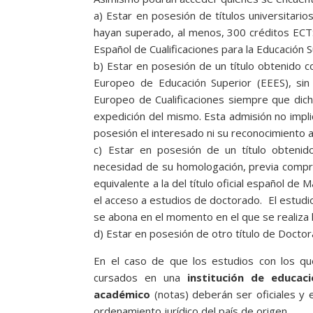
a) Estar en posesión de títulos universitari
hayan superado, al menos, 300 créditos ECTS
Español de Cualificaciones para la Educación S
b) Estar en posesión de un título obtenido 
Europeo de Educación Superior (EEES), sin
Europeo de Cualificaciones siempre que dich
expedición del mismo. Esta admisión no implic
posesión el interesado ni su reconocimiento 
c) Estar en posesión de un título obtenid
necesidad de su homologación, previa compro
equivalente a la del título oficial español de 
el acceso a estudios de doctorado. El estudio
se abona en el momento en el que se realiza l
d) Estar en posesión de otro título de Docto
En el caso de que los estudios con los q
cursados en una
institución de educaci
académico
(notas) deberán ser oficiales y
ordenamiento jurídico del país de origen.