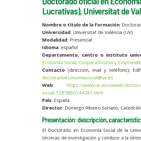
Doctorado oficial en Economía
Lucrativas), Universitat de Va
Nombre o título de la Formación
: Doctora
Universidad
: Universitat de València (UV)
Modalidad
: Presencial
Idioma
: español
Departamento, centro o instituto unive
Economía Social, Cooperativismo y Emprendi
Contacto
(dirección, mail y teléfono): Edi
doctoradoeconomiasocial@uv.es
Web
:
https://www.uv.es/uvweb/doctora
social-1285880344281.html
País
: España
Director
: Domingo Ribeiro Soriano, Catedráti
Presentación: descripción, característic
El Doctorado en Economía Social de la Unive
técnicas de investigación y conduce a la obtenc