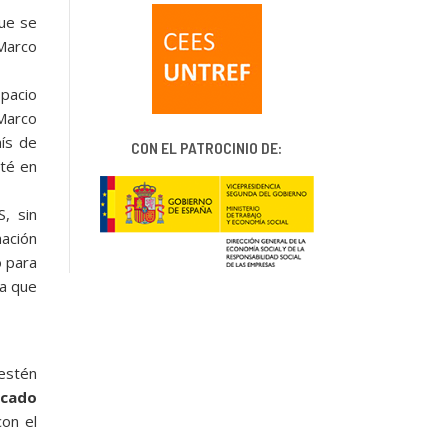
que se
 Marco
spacio
Marco
aís de
CON EL PATROCINIO DE:
sté en
, sin
mación
o para
va que
estén
icado
con el