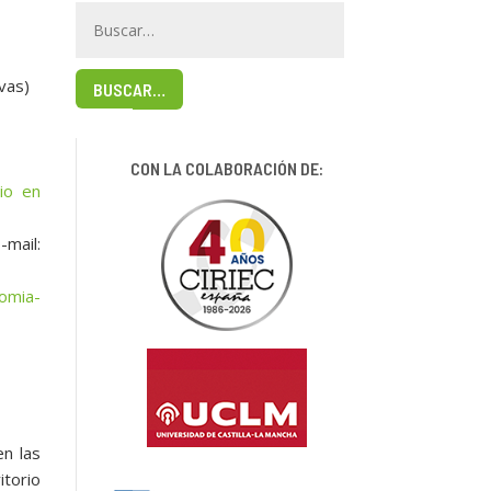
vas)
BUSCAR…
CON LA COLABORACIÓN DE:
io en
-mail:
omia-
en las
itorio