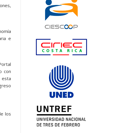
iones,
onomía
aria e
Portal
o con
 esta
greso
de los