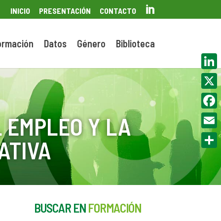

INICIO
PRESENTACIÓN
CONTACTO
ormación
Datos
Género
Biblioteca
Linke
X
Face
 EMPLEO Y LA
Email
ATIVA
Compa
BUSCAR EN
FORMACIÓN