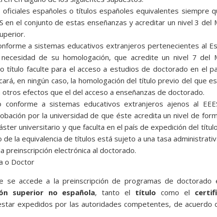
os oficiales españoles o títulos españoles equivalentes siempre 
 en el conjunto de estas enseñanzas y acreditar un nivel 3 del
uperior.
conforme a sistemas educativos extranjeros pertenecientes al E
 necesidad de su homologación, que acredite un nivel 7 del 
o título faculte para el acceso a estudios de doctorado en el p
ará, en ningún caso, la homologación del título previo del que e
a otros efectos que el del acceso a enseñanzas de doctorado.
o conforme a sistemas educativos extranjeros ajenos al EEES
bación por la universidad de que éste acredita un nivel de for
Máster universitario y que faculta en el país de expedición del títul
 de la equivalencia de títulos está sujeto a una tasa administrati
a preinscripción electrónica al doctorado.
ra o Doctor
ue se accede a la preinscripción de programas de doctorado 
ón superior no española
, tanto el
título
como el
certif
 estar expedidos por las autoridades competentes, de acuerdo 