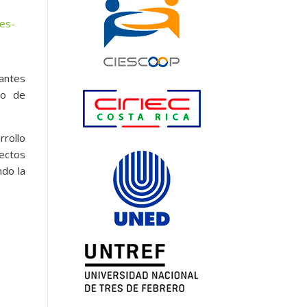
nes-
iantes
io de
rrollo
yectos
ndo la