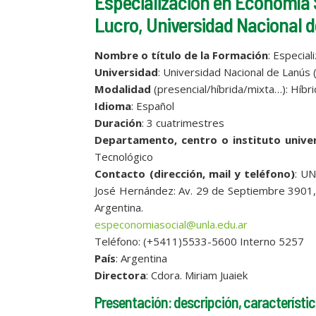
Especialización en Economía S
Lucro, Universidad Nacional 
Nombre o título de la Formación
: Especia
Universidad
: Universidad Nacional de Lanús
Modalidad
(presencial/híbrida/mixta…): Híbr
Idioma
: Español
Duración
: 3 cuatrimestres
Departamento, centro o instituto univer
Tecnológico
Contacto (dirección, mail y teléfono)
: UN
José Hernández: Av. 29 de Septiembre 3901, 
Argentina.
especonomiasocial@unla.edu.ar
Teléfono: (+5411)5533-5600 Interno 5257
País
: Argentina
Directora
: Cdora. Miriam Juaiek
Presentación: descripción, característic