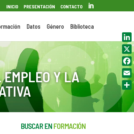

INICIO
PRESENTACIÓN
CONTACTO
ormación
Datos
Género
Biblioteca
Linke
X
Face
 EMPLEO Y LA
Email
ATIVA
Compa
BUSCAR EN
FORMACIÓN