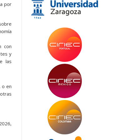
da por
sobre
onomía
n con
ntes y
e las
, o en
 otras
 2026,