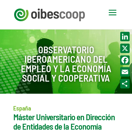
Linke
OBSERVATORIO
IBEROAMERICANO DEL
X
EMPLEO Y LA ECONOMÍA
Face
SOCIAL Y COOPERATIVA
Email
Compa
España
Máster Universitario en Dirección
de Entidades de la Economía