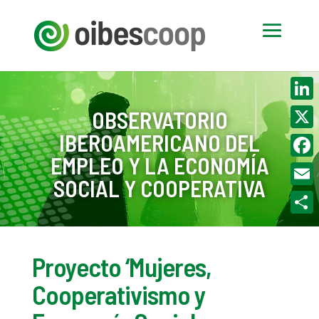
Linke
OBSERVATORIO
IBEROAMERICANO DEL
X
EMPLEO Y LA ECONOMÍA
Face
SOCIAL Y COOPERATIVA
Email
Compa
Proyecto ‘Mujeres,
Cooperativismo y