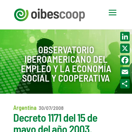
Linke
OBSERVATORIO
IBEROAMERICANO DEL
X
EMPLEO Y LA ECONOMÍA
Face
SOCIAL Y COOPERATIVA
Email
Compa
Argentina
30/07/2008
Decreto 1171 del 15 de
mayo del año 2003.