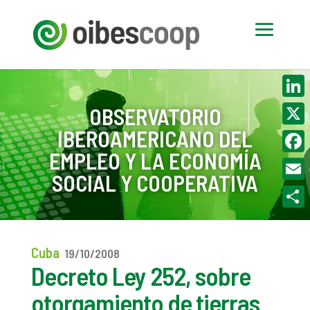
Linke
OBSERVATORIO
IBEROAMERICANO DEL
X
EMPLEO Y LA ECONOMÍA
Face
SOCIAL Y COOPERATIVA
Email
Compa
Cuba
19/10/2008
Decreto Ley 252, sobre
otorgamiento de tierras