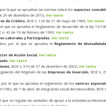
or la que se aprueban las normas sobre los
aspectos contabl
de 29 de diciembre de 2010,
Ver texto
as de Crédito
, BOE n. 129 de 31 de mayo de 1989,
Ver texto
el que se aprueba el Reglamento de desarrollo de la ley 13/19
E n. 43 de 19 de febrero de 1993,
Ver texto
es Laborales y Participadas
,
Ver texto
bre, por el que se aprueba el
Reglamento de Mutualidad
ctor de Acción Social
,
Ver texto
iado
,
Ver texto
iones
, BOE n. 310 de 27 de diciembre de 2002,
Ver texto
egulación del Régimen de las
Empresas de Inserción
, BOE n. 2
 por el que se aprueba el reglamento de los
centros especial
13/1982, de 7 de abril, de integración social del minusválido, BOE 
 que se regulan las unidades de apoyo a la actividad profesional
social de los Centros Especiales de Empleo