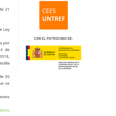
 de 21
te Ley
CON EL PATROCINIO DE:
da por
 4 de
/2018,
stilla
 de 30
ue se
ciones
texto