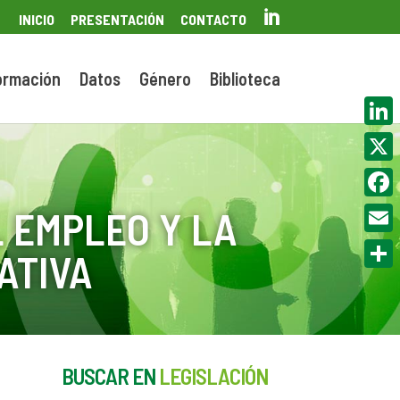

INICIO
PRESENTACIÓN
CONTACTO
ormación
Datos
Género
Biblioteca
Linke
X
Face
 EMPLEO Y LA
Email
ATIVA
Compa
BUSCAR EN
LEGISLACIÓN