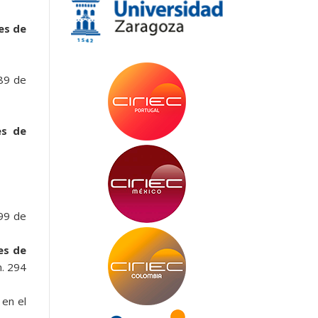
es de
89 de
es de
99 de
es de
n. 294
 en el