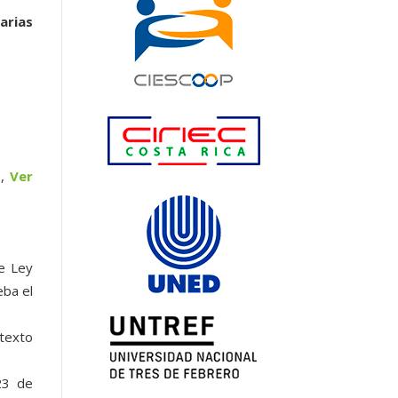
arias
2,
Ver
e Ley
eba el
 texto
23 de