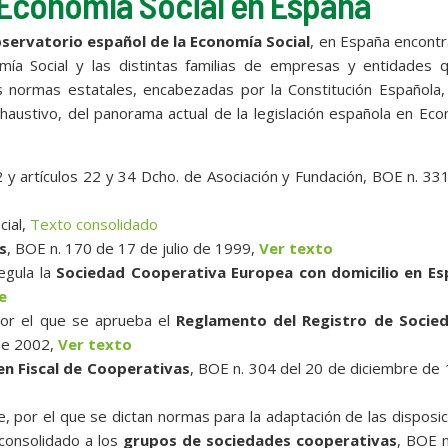
a Economía Social en España
bservatorio español de la Economía Social
, en España encont
ía Social y las distintas familias de empresas y entidades q
s normas estatales, encabezadas por la Constitución Española,
xhaustivo, del panorama actual de la legislación española en Ec
2 y artículos 22 y 34 Dcho. de Asociación y Fundación, BOE n. 33
cial,
Texto consolidado
s
, BOE n. 170 de 17 de julio de 1999,
Ver texto
egula la
Sociedad Cooperativa Europea con domicilio en E
e
por el que se aprueba el
Reglamento del Registro de Socie
 de 2002,
Ver texto
n Fiscal de Cooperativas
, BOE n. 304 del 20 de diciembre de
por el que se dictan normas para la adaptación de las disposi
 consolidado a los
grupos de sociedades cooperativas
, BOE 