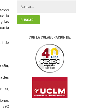
ramos
ue la
BUSCAR…
 y las
onomía
CON LA COLABORACIÓN DE:
1.1 de
spaña
,
dades
 1990,
ciones
n. 292