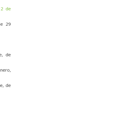
 2 de
de 29
e, de
enero,
e, de