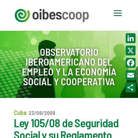
Linke
OBSERVATORIO
IBEROAMERICANO DEL
X
EMPLEO Y LA ECONOMÍA
Face
SOCIAL Y COOPERATIVA
Email
Compa
Cuba
23/09/2009
Ley 105/08 de Seguridad
Social y su Reglamento