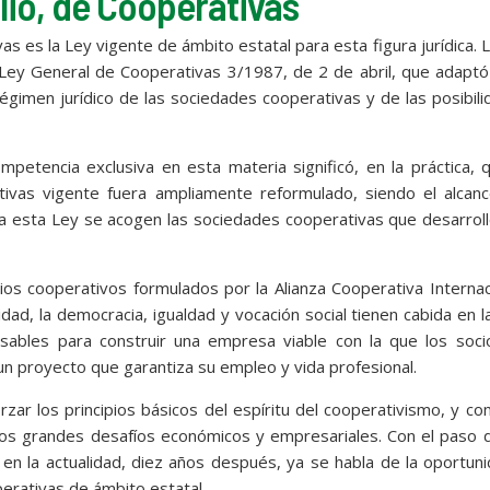
ulio, de Cooperativas
as es la Ley vigente de ámbito estatal para esta figura jurídica. 
 Ley General de Cooperativas 3/1987, de 2 de abril, que adaptó
égimen jurídico de las sociedades cooperativas y de las posibil
etencia exclusiva en esta materia significó, en la práctica, 
ivas vigente fuera ampliamente reformulado, siendo el alcanc
 a esta Ley se acogen las sociedades cooperativas que desarrol
pios cooperativos formulados por la Alianza Cooperativa Internac
dad, la democracia, igualdad y vocación social tienen cabida en l
ables para construir una empresa viable con la que los soci
de un proyecto que garantiza su empleo y vida profesional.
zar los principios básicos del espíritu del cooperativismo, y c
a los grandes desafíos económicos y empresariales. Con el paso 
en la actualidad, diez años después, ya se habla de la oportun
erativas de ámbito estatal.