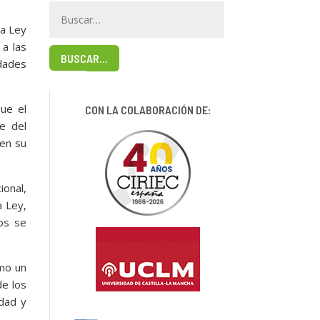
La Ley
 a las
BUSCAR…
idades
que el
CON LA COLABORACIÓN DE:
e del
len su
ional,
a Ley,
os se
omo un
de los
idad y