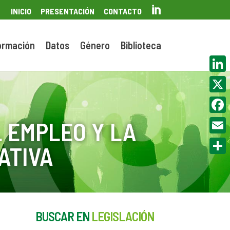

INICIO
PRESENTACIÓN
CONTACTO
ormación
Datos
Género
Biblioteca
Linke
X
Face
 EMPLEO Y LA
Email
ATIVA
Compa
BUSCAR EN
LEGISLACIÓN