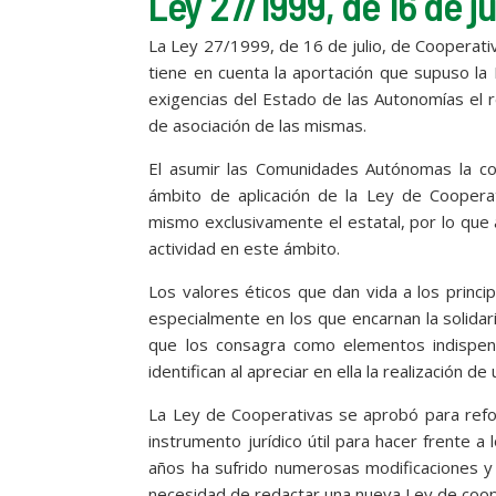
Ley 27/1999, de 16 de j
La Ley 27/1999, de 16 de julio, de Cooperativ
tiene en cuenta la aportación que supuso la
exigencias del Estado de las Autonomías el r
de asociación de las mismas.
El asumir las Comunidades Autónomas la comp
ámbito de aplicación de la Ley de Cooperat
mismo exclusivamente el estatal, por lo que
actividad en este ámbito.
Los valores éticos que dan vida a los princi
especialmente en los que encarnan la solidari
que los consagra como elementos indispens
identifican al apreciar en ella la realización 
La Ley de Cooperativas se aprobó para refor
instrumento jurídico útil para hacer frente 
años ha sufrido numerosas modificaciones y 
necesidad de redactar una nueva Ley de coop