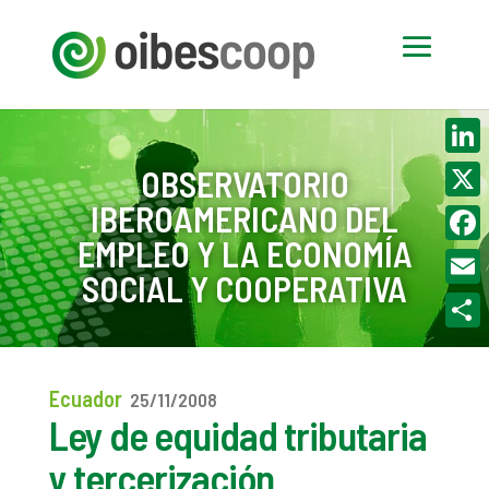
Linke
OBSERVATORIO
IBEROAMERICANO DEL
X
EMPLEO Y LA ECONOMÍA
Face
SOCIAL Y COOPERATIVA
Email
Compa
Ecuador
25/11/2008
Ley de equidad tributaria
y tercerización