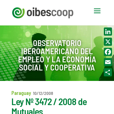
Linke
OBSERVATORIO
IBEROAMERICANO DEL
X
EMPLEO Y LA ECONOMÍA
Face
SOCIAL Y COOPERATIVA
Email
Compa
Paraguay
10/12/2008
Ley Nº 3472 / 2008 de
Mutuales