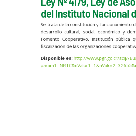
Ley Nº 4179, Ley de As
del Instituto Nacional
Se trata de la constitución y funcionamiento 
desarrollo cultural, social, económico y de
Fomento Cooperativo, institución pública q
fiscalización de las organizaciones cooperativ
Disponible en:
http://www.pgr.go.cr/scij//
param1=NRTC&nValor1=1&nValor2=32655&