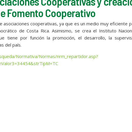
ociaciones Cooperativas y creaci
 de Fomento Cooperativo
de asociaciones cooperativas, ya que es un medio muy eficiente p
mocrático de Costa Rica. Asimismo, se crea el Instituto Nacio
ue tiene por función la promoción, el desarrollo, la supervis
as del país.
Busqueda/Normativa/Normas/nrm_repartidor.asp?
nValor3=34454&strTipM=TC