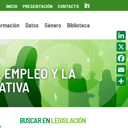

INICIO
PRESENTACIÓN
CONTACTO
ormación
Datos
Género
Biblioteca
Linke
X
Face
 EMPLEO Y LA
Email
ATIVA
Compa
BUSCAR EN
LEGISLACIÓN