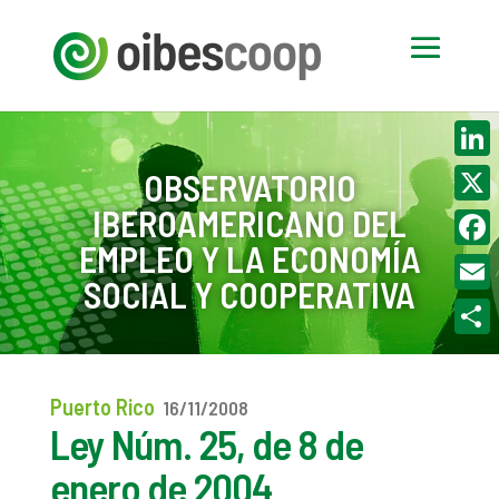
Linke
OBSERVATORIO
IBEROAMERICANO DEL
X
EMPLEO Y LA ECONOMÍA
Face
SOCIAL Y COOPERATIVA
Email
Compa
Puerto Rico
16/11/2008
Ley Núm. 25, de 8 de
enero de 2004