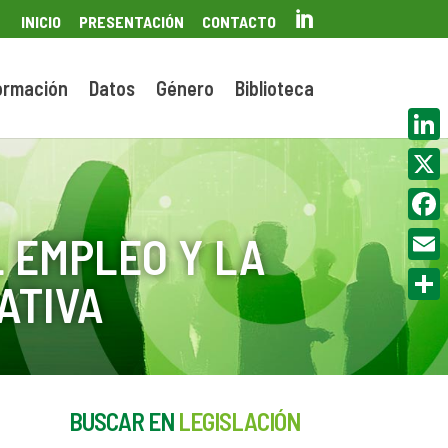

INICIO
PRESENTACIÓN
CONTACTO
ormación
Datos
Género
Biblioteca
Linke
X
Face
 EMPLEO Y LA
Email
ATIVA
Compa
BUSCAR EN
LEGISLACIÓN