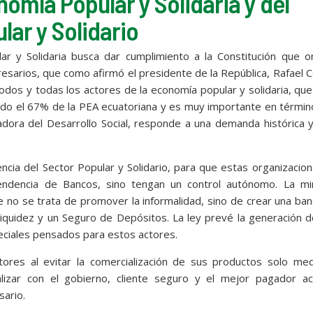
nomía Popular y Solidaria y del
lar y Solidario
r y Solidaria busca dar cumplimiento a la Constitución que o
esarios, que como afirmó el presidente de la República, Rafael 
todos y todas los actores de la economía popular y solidaria, que
o el 67% de la PEA ecuatoriana y es muy importante en términ
adora del Desarrollo Social, responde a una demanda histórica 
ncia del Sector Popular y Solidario, para que estas organizacio
tendencia de Bancos, sino tengan un control autónomo. La min
e no se trata de promover la informalidad, sino de crear una ba
quidez y un Seguro de Depósitos. La ley prevé la generación d
speciales pensados para estos actores.
ltores al evitar la comercialización de sus productos solo me
alizar con el gobierno, cliente seguro y el mejor pagador acl
sario.