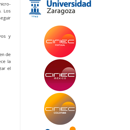
micro-
. Los
seguir
vos y
men de
ece la
zar el