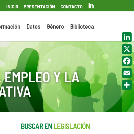

INICIO
PRESENTACIÓN
CONTACTO
ormación
Datos
Género
Biblioteca
Linke
X
Face
 EMPLEO Y LA
Email
ATIVA
Compa
BUSCAR EN
LEGISLACIÓN