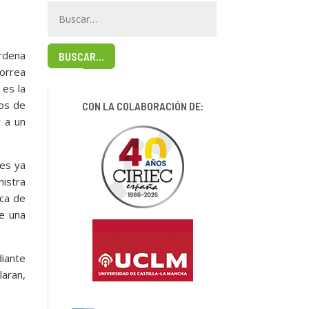
rdena
BUSCAR…
Correa
 es la
os de
CON LA COLABORACIÓN DE:
y a un
nes ya
istra
nca de
e una
diante
aran,