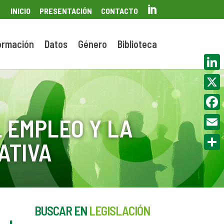

INICIO
PRESENTACIÓN
CONTACTO
ormación
Datos
Género
Biblioteca
Linke
X
Face
 EMPLEO Y LA
Email
ATIVA
Compa
BUSCAR EN
LEGISLACIÓN