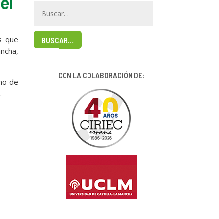
el
s que
BUSCAR…
ancha,
CON LA COLABORACIÓN DE:
ino de
.